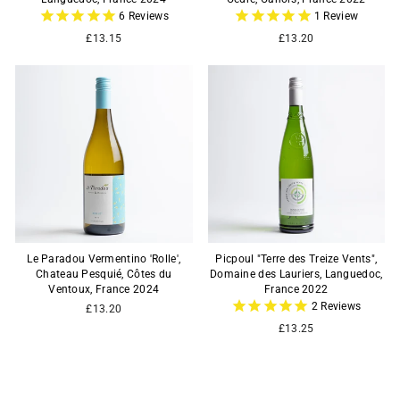
6
Reviews
1
Review
£13.15
£13.20
Le Paradou Vermentino 'Rolle',
Picpoul "Terre des Treize Vents",
Chateau Pesquié, Côtes du
Domaine des Lauriers, Languedoc,
Ventoux, France 2024
France 2022
2
Reviews
£13.20
£13.25