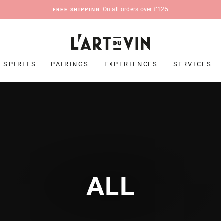
On all orders over £125
FREE SHIPPING
Pause
slideshow
SPIRITS
PAIRINGS
EXPERIENCES
SERVICES
ALL