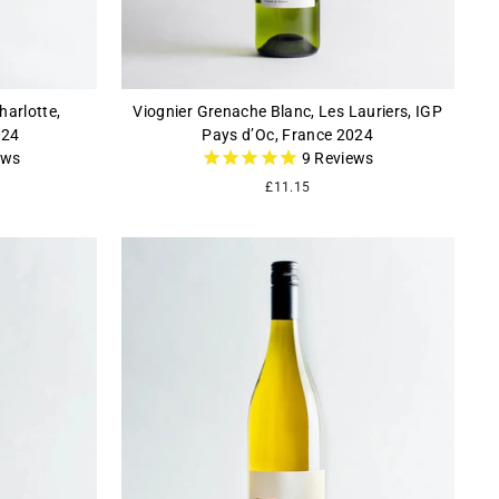
harlotte,
Viognier Grenache Blanc, Les Lauriers, IGP
024
Pays d’Oc, France 2024
ews
9
Reviews
£11.15