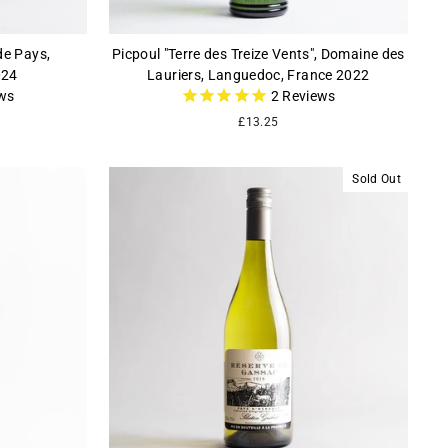
 de Pays,
Picpoul "Terre des Treize Vents", Domaine des
024
Lauriers, Languedoc, France 2022
ws
2
Reviews
£13.25
Sold Out