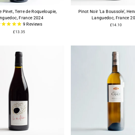
e Pinet, Terre de Roqueloupie,
Pinot Noir 'La Boussole', Hen
nguedoc, France 2024
Languedoc, France 2
9
Reviews
£14.10
£13.35